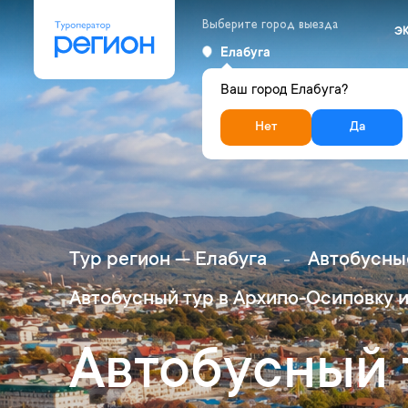
Выберите город выезда
Э
Елабуга
Ваш город Елабуга?
Нет
Да
Тур регион — Елабуга
Автобусные
Автобусный тур в Архипо-Осиповку и
Автобусный 