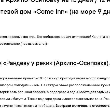
в Архипо-Осиповку на 13 дней / 12
тевой дом «Come Inn» (на море 9 д
омент просмотра тура. Ценообразование динамическое! Коллеги, в 
остоятельно (поезд, самолет).
 «Рандеву у реки» (Архипо-Осиповка),
 моря занимает примерно 10−15 минут, проходит через мост c пандус
визором, холодильником. На каждом этаже расположена мини-кухн
итории есть большой бассейн с подогревом воды. Место для отдыха и
елями и батутом. Также во дворе дома имеется мангальная зона. Ре
 вкусно позавтракать и пообедать.
Завтраки включены в стоимость