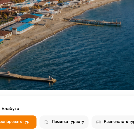
г.Елабуга
ронировать тур
Памятка туристу
Распечатать ту