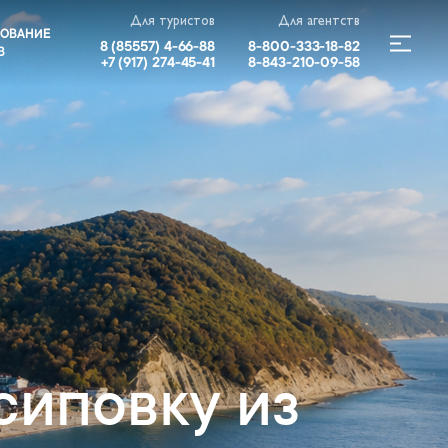
Для туристов
Для агентств
РОВАНИЕ
8 (85557) 4-66-88
8-800-333-18-82
В
+7 (917) 274-45-41
8-843-210-09-58
сиповку из