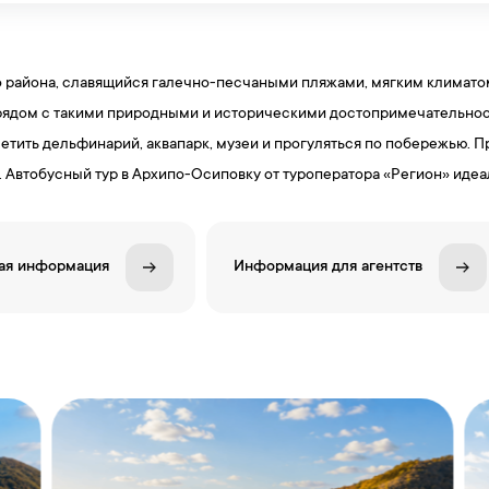
 района, славящийся галечно-песчаными пляжами, мягким климато
рядом с такими природными и историческими достопримечательнос
етить дельфинарий, аквапарк, музеи и прогуляться по побережью. 
втобусный тур в Архипо-Осиповку от туроператора «Регион» идеаль
ая информация
Информация для агентств