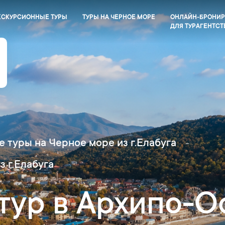
КСКУРСИОННЫЕ ТУРЫ
ТУРЫ НА ЧЕРНОЕ МОРЕ
ОНЛАЙН-БРОНИ
ДЛЯ ТУРАГЕНТСТ
 туры на Черное море из г.Елабуга
з г.Елабуга
тур в Архипо-О