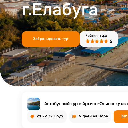
г.Елабуга
Рейтинг тура
Забронировать тур
5
Автобусный тур в Архипо-Осиповку из 
от 29 220 руб.
9 дней на море
Заб